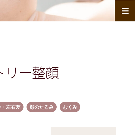
トリー整顔
み・左右差
顔のたるみ
むくみ