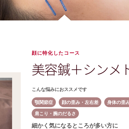
顔に特化したコース
美容鍼＋シンメ
こんな悩みにおススメです
顎関節症
顔の歪み・左右差
身体の歪
肩こり・腕のだるさ
細かく気になるところが多い方に