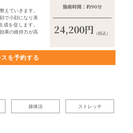
施術時間：約
90
分
整えていきます。
顔で小顔になり美
生成を促します。
24,200
円
効果の維持力が高
（税込）
ースを予約する
操体法
ストレッチ