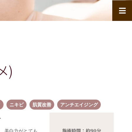
メ)
ワ
ニキビ
肌質改善
アンチエイジング
へ
施術時間：約
90
分
、美白力がとても